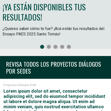
¡YA ESTÁN DISPONIBLES TUS
DESPERTANDO LA GRANDEZA EN
BECA MATRÍCULA IPCFT
CFT SANTO TOMÁS ACREDITADO EN
SÚMATE A UNA INSTITUCIÓN
Sitios Santo Tomás
RESULTADOS!
TODO CHILE
NIVEL DE EXCELENCIA, POR 6 AÑOS.
ACREDITADA Y ADSCRITA A LA
Hasta el 31 de marzo 2025*.
English Version
GRATUIDAD
100% de descuento en tu matrícula, sólo alumnos nuevos
¿Quieres saber cómo te fue? ¡Acá están tus resultados del
Te invitamos a ver la historia de Doña Yolanda y los
Este excelente resultado es un reconocimiento al trabajo
admisión 2025.
我们是谁
Ensayo PAES 2025 Santo Tomás!
proyectos que desarrollan docentes y estudiantes para
responsable que hemos desarrollado para continuar
(*) Conoce condiciones y carreras adscritas al beneficio.
Más de 60 mil de nuestros alumnos estudian con este
tomar mejores decisiones en los cuidados de sus abejas y
posicionándonos como una institución de excelencia en el
Intranet Docente
beneficio y tú podrías ser uno más. Conoce nuestras más de
optimización de la producción apícola.​
subsistema de educación superior técnico profesional.​
100 carreras en sedes desde Arica a Punta Arenas.
Egresados
REVISA TODOS LOS PROYECTOS DIÁLOGOS
Alumnos
POR SEDES
Admisión
Chat
Proyectos Diálogos VcM
Lorem ipsum dolor sit amet, consectetur
adipiscing elit, sed do eiusmod tempor incididunt
ut labore et dolore magna aliqua. Ut enim ad
minim veniam, quis nostrud exercitation ullamco