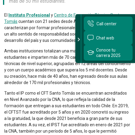
más de 50 mil estudiantes.
Sitios Santo Tomás
El
Instituto Profesional
y
Centro de Formación Técnica Santo
Tomás
cuentan con 21 sedes desde Arica hasta Punta Arenas y se
Call center
English Version
caracterizan por formar profesionales y técnicos integrales, con
un alto sentido de responsabilidad social, que contribuyen al
Chat web
我们是谁
desarrollo del país y sus comunidades.
Conoce tu
Ambas instituciones totalizan una matrícula de cerca de 55 mil
Intranet Docente
carrera 2025
estudiantes e imparten más de 70 carreras profesionales y
técnicas de nivel superior, agrupadas en 12 áreas del conocimiento
Egresados
y con un cuerpo académico que supera los 5 mil docentes. Desde
Alumnos
su creación, hace más de 40 años, han egresado desde sus aulas
alrededor de 170 mil profesionales y técnicos.
Admisión
Tanto el IP como el CFT Santo Tomás se encuentran acreditados
en Nivel Avanzado por la CNA, lo que refleja la calidad de la
Chat
formación que entregan a sus estudiantes en todo Chile. En 2019,
el CFTST fue acreditado por 5 años y en 2020 concretó su ingreso
a la gratuidad, la que desde 2021 beneficia a gran parte de sus
estudiantes. A su vez, el IPST fue acreditado en enero de 2021 por
la CNA, también por un período de 5 años, lo que le permitió