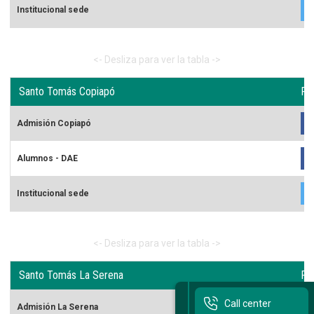
Institucional sede
Santo Tomás Copiapó
Re
Admisión Copiapó
Alumnos - DAE
Institucional sede
Santo Tomás La Serena
Re
Call center
Admisión La Serena