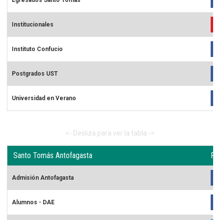
Sitios Santo Tomás
Institucionales
English Version
Instituto Confucio
我们是谁
Postgrados UST
Intranet Docente
Universidad en Verano
Egresados
Alumnos
Admisión
Santo Tomás Antofagasta
Re
Chat
Admisión Antofagasta
Alumnos - DAE