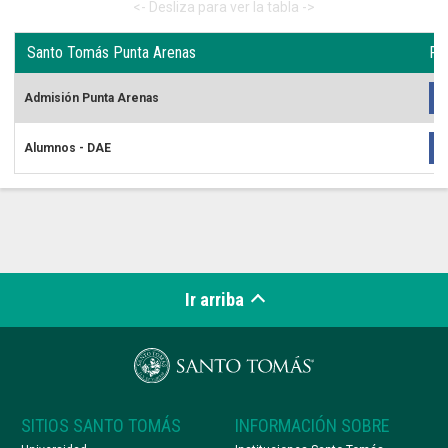
Santo Tomás Punta Arenas
Re
Admisión Punta Arenas
Alumnos - DAE
Ir arriba
SITIOS SANTO TOMÁS
INFORMACIÓN SOBRE