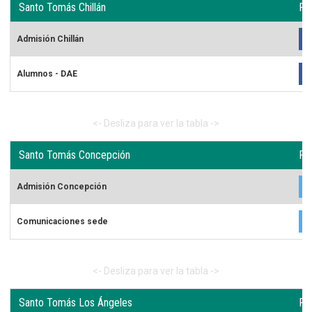
Santo Tomás Chillán
Re
Admisión Chillán
Alumnos - DAE
Santo Tomás Concepción
Re
Admisión Concepción
Comunicaciones sede
Santo Tomás Los Ángeles
Re