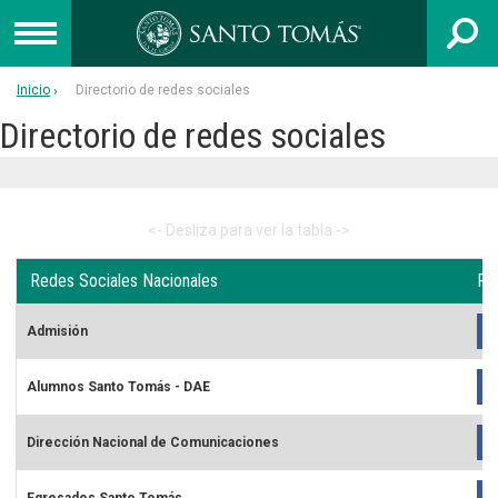
Inicio
Directorio de redes sociales
UNIVERSIDAD
Directorio de redes sociales
INSTITUTO PROFESIONAL
CENTRO DE FORMACIÓN TÉCNICA
Admisión
Redes Sociales Nacionales
Re
Capacitación
Admisión
Colegios
Alumnos Santo Tomás - DAE
Egresados
Postgrado
Dirección Nacional de Comunicaciones
Libro 40 años
Egresados Santo Tomás