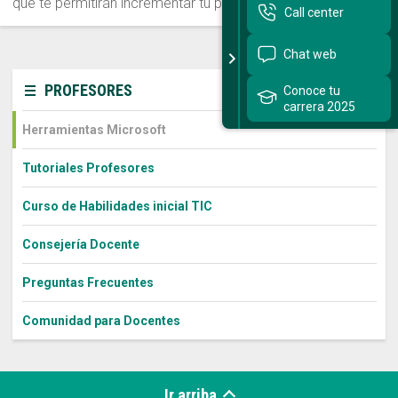
que te permitirán incrementar tu productividad al utilizarlas.
Call center
Sitios Santo Tomás
Chat web
English Version
PROFESORES
Conoce tu
carrera 2025
我们是谁
Herramientas Microsoft
Intranet Docente
Tutoriales Profesores
Egresados
Curso de Habilidades inicial TIC
Alumnos
Consejería Docente
Admisión
Preguntas Frecuentes
Chat
Comunidad para Docentes
Ir arriba