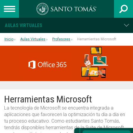
AULAS VIRTUALES
UNIVERSIDAD
Inicio
Aulas Virtuales
Profesores
Herramientas Microsoft
INSTITUTO PROFESIONAL
CENTRO DE FORMACIÓN TÉCNICA
Admisión
Capacitación
Colegios
Herramientas Microsoft
Egresados
La tecnología de Microsoft se encuentra integrada a
aplicaciones que favorecen la optimización tu día a día en
Postgrado
tu proceso educativo. Como estudiantes Santo Tomás,
Libro 40 años
tendrás disponibles herramientas de la Suite de Microsoft