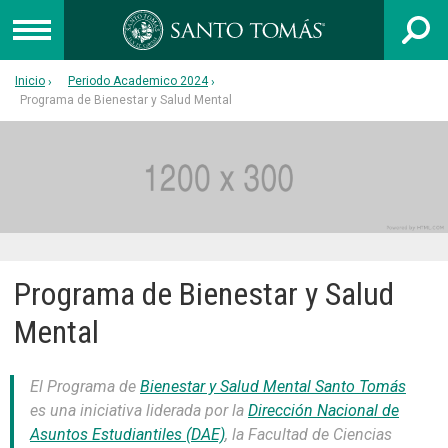
Inicio
Periodo Academico 2024
UNIVERSIDAD
Programa de Bienestar y Salud Mental
INSTITUTO PROFESIONAL
CENTRO DE FORMACIÓN TÉCNICA
Admisión
Programa de Bienestar y Salud
Capacitación
Colegios
Mental
Egresados
El Programa de
Bienestar y Salud Mental Santo Tomás
Postgrado
es una iniciativa liderada por la
Dirección Nacional de
Libro 40 años
Asuntos Estudiantiles (DAE)
, la Facultad de Ciencias