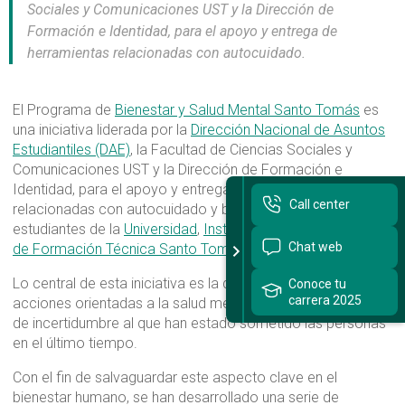
Sociales y Comunicaciones UST y la Dirección de
Formación e Identidad, para el apoyo y entrega de
Sitios Santo Tomás
herramientas relacionadas con autocuidado.
English Version
El Programa de
Bienestar y Salud Mental Santo Tomás
es
我们是谁
una iniciativa liderada por la
Dirección Nacional de Asuntos
Estudiantiles (DAE)
, la Facultad de Ciencias Sociales y
Intranet Docente
Comunicaciones UST y la Dirección de Formación e
Identidad, para el apoyo y entrega de herramientas
Egresados
Call center
relacionadas con autocuidado y bienestar para los
Alumnos
estudiantes de la
Universidad
,
Instituto Profesional
y
Centro
Chat web
de Formación Técnica Santo Tomás
.
Admisión
Lo central de esta iniciativa es la de poder entregar
Conoce tu
Chat
carrera 2025
acciones orientadas a la salud mental, en vista del contexto
de incertidumbre al que han estado sometido las personas
en el último tiempo.
Con el fin de salvaguardar este aspecto clave en el
bienestar humano, se han desarrollado una serie de