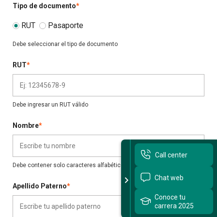
Tipo de documento
*
Sitios Santo Tomás
RUT
Pasaporte
English Version
Debe seleccionar el tipo de documento
我们是谁
RUT
*
Intranet Docente
Egresados
Debe ingresar un RUT válido
Alumnos
Nombre
*
Admisión
Call center
Chat
Debe contener solo caracteres alfabéticos
Chat web
Apellido Paterno
*
Conoce tu
carrera 2025