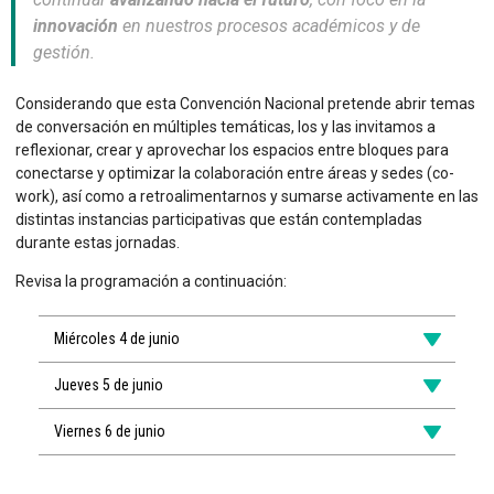
innovación
en nuestros procesos académicos y de
Sitios Santo Tomás
gestión.
English Version
Considerando que esta Convención Nacional pretende abrir temas
de conversación en múltiples temáticas, los y las invitamos a
我们是谁
reflexionar, crear y aprovechar los espacios entre bloques para
conectarse y optimizar la colaboración entre áreas y sedes (co-
Intranet Docente
work), así como a retroalimentarnos y sumarse activamente en las
distintas instancias participativas que están contempladas
Egresados
durante estas jornadas.
Alumnos
Revisa la programación a continuación:
Admisión
Miércoles 4 de junio
Chat
Jueves 5 de junio
Viernes 6 de junio