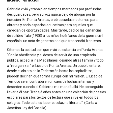
Inclusión en acción
Gabriela vivió y trabajó en tiempos marcados por profundas
desigualdades, pero su voz nunca dejó de abogar por la
inclusión. En Punta Arenas, creó escuelas nocturnas para
obreros y abrió espacios educativos para aquellos que
carecían de oportunidades. Más tarde, dedicó las ganancias
de su libro Tala (1938) a los niños huérfanos de la guerra civil
española, un acto de generosidad que trascendió fronteras.
Citemos la actitud con que vivió su estancia en Punta Arenas:
“Con la obediencia y el deseo de servir de una empleada
pública, accedí a ir a Magallanes, dejando atrás familia y todo,
a “reorganizar” el Liceo de Punta Arenas. Un pueblo entero,
desde el obrero de la Federación hasta los capitalistas,
pueden decir en qué forma cumplí con mi misión. El Liceo de
Temuco se encontraba en un caos de luchas internas y
desorden cuando el Gobierno me mandó allá. He conseguido
llevar a él paz. Trabajé años antes en una colección de poesías
escolares para los textos de lectura que sirve en todos los
colegios. Todo esto es labor escolar, no literaria”. (Carta a
Josefina Ley del Castillo)