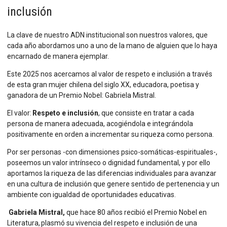
inclusión
Sitios Santo Tomás
La clave de nuestro ADN institucional son nuestros valores, que
English Version
cada año abordamos uno a uno de la mano de alguien que lo haya
encarnado de manera ejemplar.
我们是谁
Este 2025 nos acercamos al valor de respeto e inclusión a través
de esta gran mujer chilena del siglo XX, educadora, poetisa y
Intranet Docente
ganadora de un Premio Nobel: Gabriela Mistral.
Egresados
El valor:
Respeto e inclusión
,
que consiste en tratar a cada
persona de manera adecuada, acogiéndola e integrándola
Alumnos
positivamente en orden a incrementar su riqueza como persona.
Admisión
Por ser personas -con dimensiones psico-somáticas-espirituales-,
poseemos un valor intrínseco o
dignidad fundamental, y por ello
Chat
aportamos la riqueza de las diferencias individuales para avanzar
en una cultura de inclusión que genere sentido de pertenencia y un
ambiente con igualdad de oportunidades educativas.
Gabriela Mistral,
que hace
80 años recibió el Premio Nobel en
Literatura, plasmó su vivencia del respeto e inclusión de una