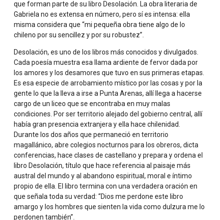
que forman parte de su libro Desolación. La obra literaria de
Gabriela no es extensa en número, pero sí es intensa: ella
misma considera que “mi pequeña obra tiene algo de lo
chileno por su sencillez y por su robustez”.
Biografía
5. «No hay mayor amor que el que se da sin esperar nada a
Desolación, es uno de los libros más conocidos y divulgados.
cambio.»
Cada poesía muestra esa llama ardiente de fervor dada por
los amores y los desamores que tuvo en sus primeras etapas.
Es esa especie de arrobamiento místico por las cosas y por la
gente lo que la lleva a irse a Punta Arenas, allí llega a hacerse
cargo de un liceo que se encontraba en muy malas
condiciones. Por ser territorio alejado del gobierno central, allí
había gran presencia extranjera y ella hace chilenidad.
Durante los dos años que permaneció en territorio
6. «Las palabras son el reflejo de nuestros sentimientos;
magallánico, abre colegios nocturnos para los obreros, dicta
con ellas podemos hacer el bien o el mal, y debemos
conferencias, hace clases de castellano y prepara y ordena el
aprender a usarlas con respeto.»
libro Desolación, título que hace referencia al paisaje más
austral del mundo y al abandono espiritual, moral e íntimo
propio de ella. El libro termina con una verdadera oración en
que señala toda su verdad: “Dios me perdone este libro
amargo y los hombres que sienten la vida como dulzura me lo
perdonen también”.
«Enseñar siempre: en el patio y en la calle como en la