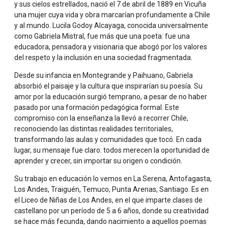
y sus cielos estrellados, nació el 7 de abril de 1889 en Vicuña
una mujer cuya vida y obra marcarían profundamente a Chile
2. «Los derechos de los niños son los derechos del
y al mundo. Lucila Godoy Alcayaga, conocida universalmente
futuro.»
como Gabriela Mistral, fue más que una poeta: fue una
educadora, pensadora y visionaria que abogó por los valores
del respeto y la inclusión en una sociedad fragmentada.
Desde su infancia en Montegrande y Paihuano, Gabriela
absorbió el paisaje y la cultura que inspirarían su poesía. Su
Gabriela en su propia Voz Poema llamado por el niño
amor por la educación surgió temprano, a pesar de no haber
3. «En la vida, como en el amor, no hay excusa para el
pasado por una formación pedagógica formal. Este
desdén, la indiferencia o la falta de respeto.»
compromiso con la enseñanza la llevó a recorrer Chile,
reconociendo las distintas realidades territoriales,
transformando las aulas y comunidades que tocó. En cada
lugar, su mensaje fue claro: todos merecen la oportunidad de
aprender y crecer, sin importar su origen o condición.
Su trabajo en educación lo vemos en La Serena, Antofagasta,
4. «Toda la vida es una lucha, pero la lucha debe ser en
Los Andes, Traiguén, Temuco, Punta Arenas, Santiago. Es en
nombre de la dignidad.
el Liceo de Niñas de Los Andes, en el que imparte clases de
castellano por un período de 5 a 6 años, donde su creatividad
se hace más fecunda, dando nacimiento a aquellos poemas