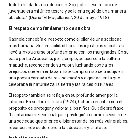
haga ser colocada en un lugar más bajo que el del
todo lo he dado a la educación. Soy pobre; ese tesoro de
hombre.»
juventud era mi único tesoro y se lo entregué de una manera
absoluta.” (Diario “El Magallanes”, 20 de mayo 1918).
«Que lleve una dignidad más al corazón por la vida: la
El respeto como fundamento de su obra
dignidad de la ilustración.»
Gabriela concebía el respeto como el pilar de una sociedad
más humana. Su sensibilidad hacia las injusticias sociales la
llevó a involucrarse profundamente con los marginados. En su
«Que pueda llegar a valerse por sí sola y deje de ser
paso por La Araucanía, por ejemplo, se acercó a la cultura
aquella creatura que agoniza y miseria si el padre, el
mapuche, reconociendo su valor y luchando contra los
esposo o el hijo no la amparan.»
prejuicios que enfrentaban. Este compromiso se tradujo en
una poesía cargada de reivindicación y dignidad, en la que
celebraba la naturaleza, la tierra y las raíces culturales.
El respeto también se refleja en su profundo amor por la
infancia. En su libro Ternura (1924), Gabriela escribió con el
propósito de proteger y valorar a los niños. Su célebre frase,
“La infancia merece cualquier privilegio”, resume su visión de
una sociedad que priorice el bienestar de los más vulnerables,
reconociendo su derecho a la educación y al afecto.