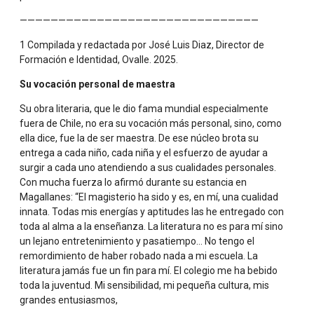
sala de clase. Enseñar con la actitud, el gesto y la palabra.»
———————————————————————————————
1 Compilada y redactada por José Luis Diaz, Director de
Formación e Identidad, Ovalle. 2025.
«Si no realizamos la igualdad y la cultura dentro de la
Su vocación personal de maestra
escuela, ¿dónde podrán exigirse estas cosas?»
Su obra literaria, que le dio fama mundial especialmente
fuera de Chile, no era su vocación más personal, sino, como
ella dice, fue la de ser maestra. De ese núcleo brota su
«La enseñanza de los niños es tal vez la forma más alta
entrega a cada niño, cada niña y el esfuerzo de ayudar a
de buscar a Dios.»
surgir a cada uno atendiendo a sus cualidades personales.
Con mucha fuerza lo afirmó durante su estancia en
Magallanes: “El magisterio ha sido y es, en mí, una cualidad
innata. Todas mis energías y aptitudes las he entregado con
“El Estado es responsable de una educación pluralista,
toda al alma a la enseñanza. La literatura no es para mí sino
con particular énfasis en la inclusión de los niños pobres e
un lejano entretenimiento y pasatiempo… No tengo el
indígenas, de la mujer y de los discapacitados.»
remordimiento de haber robado nada a mi escuela. La
literatura jamás fue un fin para mí. El colegio me ha bebido
toda la juventud. Mi sensibilidad, mi pequeña cultura, mis
grandes entusiasmos,
«Instrúyase a la mujer; que no hay nada en ella que le