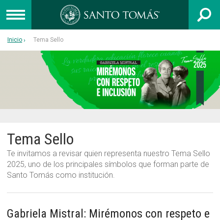
Inicio
Tema Sello
UNIVERSIDAD
INSTITUTO PROFESIONAL
CENTRO DE FORMACIÓN TÉCNICA
Admisión
Tema Sello
Capacitación
Te invitamos a revisar quien representa nuestro Tema Sello
Colegios
2025, uno de los principales símbolos que forman parte de
Egresados
Santo Tomás como institución.
Postgrado
Libro 40 años
Gabriela Mistral: Mirémonos con respeto e