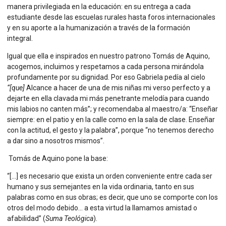
manera privilegiada en la educación: en su entrega a cada
estudiante desde las escuelas rurales hasta foros internacionales
y en su aporte a la humanización a través de la formación
integral.
Igual que ella e inspirados en nuestro patrono Tomás de Aquino,
acogemos, incluimos y respetamos a cada persona mirándola
profundamente por su dignidad. Por eso Gabriela pedía al cielo
“[que]
Alcance a hacer de una de mis niñas mi verso perfecto y a
dejarte en ella clavada mi más penetrante melodía para cuando
mis labios no canten más”; y recomendaba al maestro/a: “
Enseñar
siempre: en el patio y en la calle como en la sala de clase. Enseñar
con la actitud, el gesto y la palabra”, porque
“
no tenemos derecho
a dar sino a nosotros mismos”.
Tomás de Aquino pone la base:
“[…] es necesario que exista un orden conveniente entre cada ser
humano y sus semejantes en la vida ordinaria, tanto en sus
palabras como en sus obras; es decir, que uno se comporte con los
otros del modo debido… a esta virtud la llamamos amistad o
afabilidad” (
Suma Teológica
).