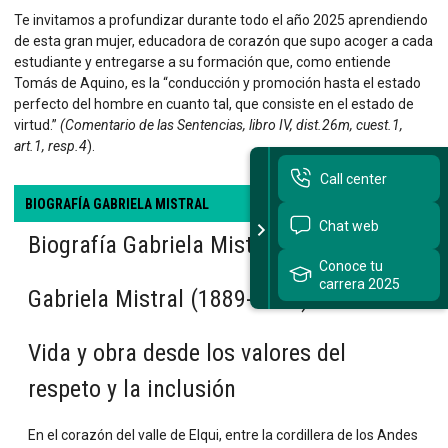
Te invitamos a profundizar durante todo el año 2025 aprendiendo
de esta gran mujer, educadora de corazón que supo acoger a cada
estudiante y entregarse a su formación que, como entiende
Tomás de Aquino, es la “conducción y promoción hasta el estado
perfecto del hombre en cuanto tal, que consiste en el estado de
virtud.”
(Comentario de las Sentencias, libro IV, dist.26m, cuest.1,
art.1, resp.4
).
Call center
BIOGRAFÍA GABRIELA MISTRAL
Chat web
FOTOS
VIDEOS
FRASES
Biografía Gabriela Mistral
Conoce tu
carrera 2025
Premio nobel
1. «La educación es el único remedio contra la
Gabriela Mistral (1889-1957)1:
desigualdad.»
Vida y obra desde los valores del
respeto y la inclusión
En el corazón del valle de Elqui, entre la cordillera de los Andes