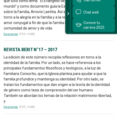
que tuvo como lema: “El Evangelio de la Familia, alegría para el
mundo” y como documento guía la Exhortación del papa Francisco
sobre la Familia, Amoris Laetitia. Así se recopilan reflexiones en
Chat web
torno a la alegría en la familia y a la realidad y características del
amor conyugal a fin de que la familia sea verdaderamente una
Conoce tu
carrera 2025
comunidad de amor y de vida.
Descargar
(PDF, 4 MB)
REVISTA BERIT N°17 – 2017
La edición de este número recopila reflexiones en torno a la
identidad de la familia. Por un lado, se hace referencia a los
principales fundamentos filosóficos y teológicos, a la luz de
Familiaris Consortio, que la Iglesia plantea para ayudar a que la
familia profundice y mantenga su identidad. Por otro lado, se
tratan los fundamentos que dan origen a la teoría de la identidad
de género como tesis de comprensión del ser humano.
También se abordan los temas de la relación matrimonio-libertad,
y
Descargar
(PDF, 5 MB)