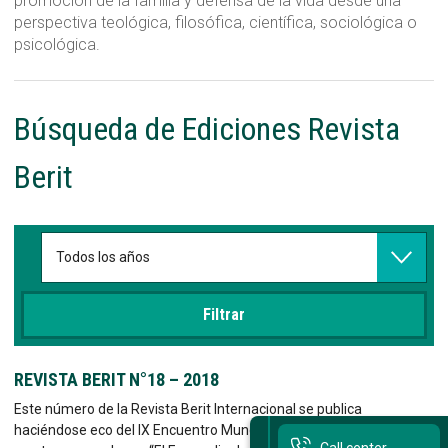
promoción de la familia y defensa de la vida desde una
perspectiva teológica, filosófica, científica, sociológica o
Sitios Santo Tomás
psicológica.
English Version
Búsqueda de Ediciones Revista
我们是谁
Berit
Intranet Docente
Egresados
Alumnos
Admisión
Chat
REVISTA BERIT N°18 – 2018
Este número de la Revista Berit Internacional se publica
haciéndose eco del IX Encuentro Mundial de las Familias en Dublín,
Call center