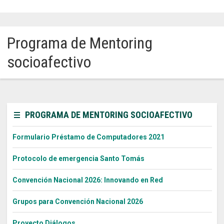
Sitios Santo Tomás
Programa de Mentoring
English Version
socioafectivo
我们是谁
Intranet Docente
Egresados
PROGRAMA DE MENTORING SOCIOAFECTIVO
Alumnos
Formulario Préstamo de Computadores 2021
Admisión
Protocolo de emergencia Santo Tomás
Chat
Convención Nacional 2026: Innovando en Red
Grupos para Convención Nacional 2026
Proyecto Diálogos