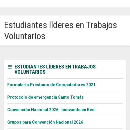
Sitios Santo Tomás
Estudiantes líderes en Trabajos
English Version
Voluntarios
我们是谁
Intranet Docente
Egresados
ESTUDIANTES LÍDERES EN TRABAJOS
VOLUNTARIOS
Alumnos
Admisión
Formulario Préstamo de Computadores 2021
Chat
Protocolo de emergencia Santo Tomás
Convención Nacional 2026: Innovando en Red
Grupos para Convención Nacional 2026