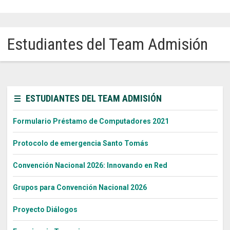
Sitios Santo Tomás
Estudiantes del Team Admisión
English Version
我们是谁
Intranet Docente
ESTUDIANTES DEL TEAM ADMISIÓN
Egresados
Formulario Préstamo de Computadores 2021
Alumnos
Protocolo de emergencia Santo Tomás
Admisión
Convención Nacional 2026: Innovando en Red
Chat
Grupos para Convención Nacional 2026
Proyecto Diálogos