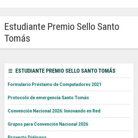
Sitios Santo Tomás
Estudiante Premio Sello Santo
English Version
Tomás
我们是谁
Intranet Docente
Egresados
ESTUDIANTE PREMIO SELLO SANTO TOMÁS
Alumnos
Formulario Préstamo de Computadores 2021
Admisión
Protocolo de emergencia Santo Tomás
Chat
Convención Nacional 2026: Innovando en Red
Grupos para Convención Nacional 2026
Proyecto Diálogos