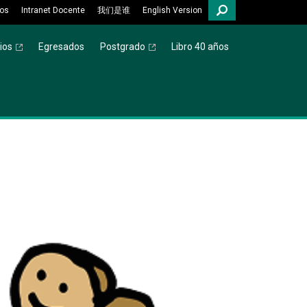
os
Intranet Docente
我们是谁
English Version
ios
Egresados
Postgrado
Libro 40 años