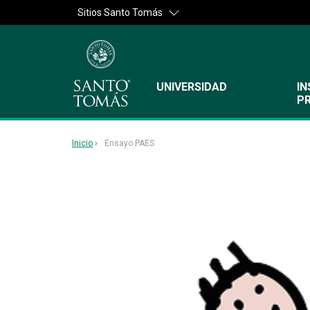
Sitios Santo Tomás
UNIVERSIDAD
IN
P
Inicio
Ensayo PAES