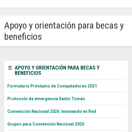
Sitios Santo Tomás
Apoyo y orientación para becas y
English Version
beneficios
我们是谁
Intranet Docente
Egresados
APOYO Y ORIENTACIÓN PARA BECAS Y
BENEFICIOS
Alumnos
Admisión
Formulario Préstamo de Computadores 2021
Chat
Protocolo de emergencia Santo Tomás
Convención Nacional 2026: Innovando en Red
Grupos para Convención Nacional 2026