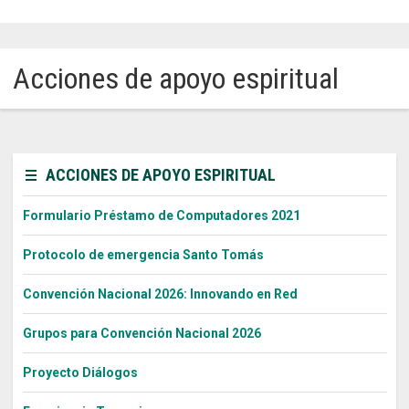
Sitios Santo Tomás
Acciones de apoyo espiritual
English Version
我们是谁
Intranet Docente
ACCIONES DE APOYO ESPIRITUAL
Egresados
Formulario Préstamo de Computadores 2021
Alumnos
Protocolo de emergencia Santo Tomás
Admisión
Convención Nacional 2026: Innovando en Red
Chat
Grupos para Convención Nacional 2026
Proyecto Diálogos