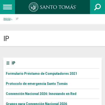
Inicio
IP
UNIVERSIDAD
INSTITUTO PROFESIONAL
IP
CENTRO DE FORMACIÓN TÉCNICA
Admisión
IP
Capacitación
Formulario Préstamo de Computadores 2021
Colegios
Egresados
Protocolo de emergencia Santo Tomás
Postgrado
Convención Nacional 2026: Innovando en Red
Libro 40 años
Grupos para Convención Nacional 2026