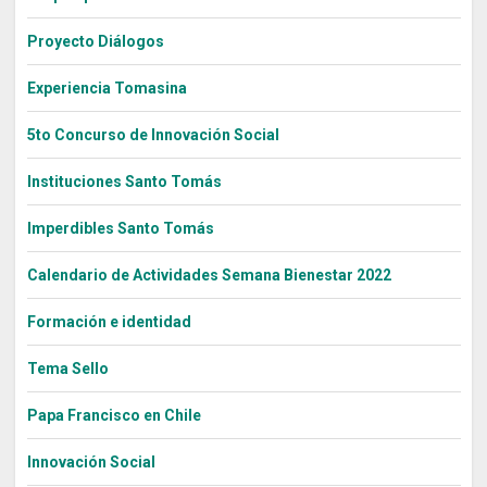
Sitios Santo Tomás
Proyecto Diálogos
Experiencia Tomasina
English Version
5to Concurso de Innovación Social
我们是谁
Instituciones Santo Tomás
Intranet Docente
Imperdibles Santo Tomás
Egresados
Alumnos
Calendario de Actividades Semana Bienestar 2022
Admisión
Formación e identidad
Chat
Tema Sello
Papa Francisco en Chile
Innovación Social