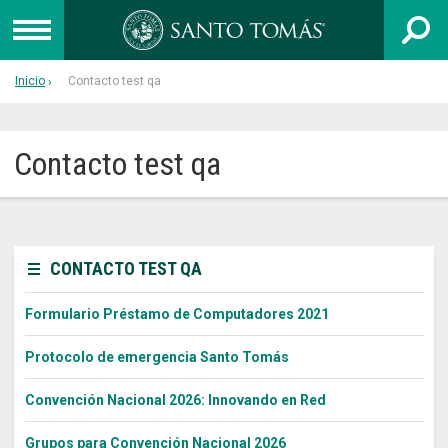
Inicio
Contacto test qa
UNIVERSIDAD
INSTITUTO PROFESIONAL
Contacto test qa
CENTRO DE FORMACIÓN TÉCNICA
Admisión
CONTACTO TEST QA
Capacitación
Formulario Préstamo de Computadores 2021
Colegios
Egresados
Protocolo de emergencia Santo Tomás
Postgrado
Convención Nacional 2026: Innovando en Red
Libro 40 años
Grupos para Convención Nacional 2026