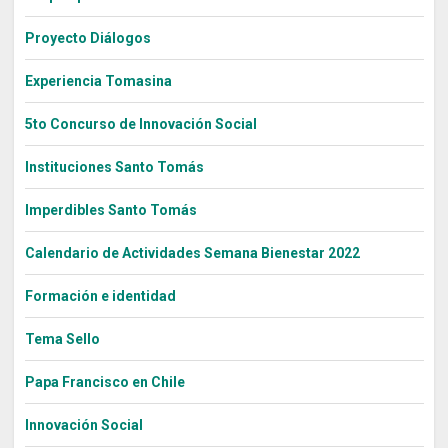
Sitios Santo Tomás
Proyecto Diálogos
Experiencia Tomasina
English Version
5to Concurso de Innovación Social
我们是谁
Instituciones Santo Tomás
Intranet Docente
Imperdibles Santo Tomás
Egresados
Alumnos
Calendario de Actividades Semana Bienestar 2022
Admisión
Formación e identidad
Chat
Tema Sello
Papa Francisco en Chile
Innovación Social