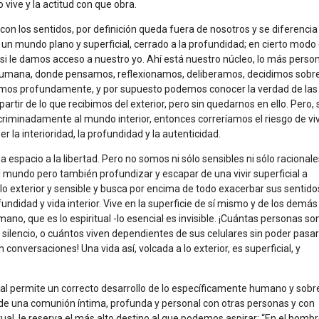
vive y la actitud con que obra.
on los sentidos, por definición queda fuera de nosotros y se diferencia
ce un mundo plano y superficial, cerrado a la profundidad; en cierto modo
i le damos acceso a nuestro yo. Ahí está nuestro núcleo, lo más perso
a humana, donde pensamos, reflexionamos, deliberamos, decidimos sobr
amos profundamente, y por supuesto podemos conocer la verdad de las
rtir de lo que recibimos del exterior, pero sin quedarnos en ello. Pero, 
scriminadamente al mundo interior, entonces correríamos el riesgo de viv
er la interioridad, la profundidad y la autenticidad.
 espacio a la libertad. Pero no somos ni sólo sensibles ni sólo racionale
 mundo pero también profundizar y escapar de una vivir superficial a
a lo exterior y sensible y busca por encima de todo exacerbar sus sentido
undidad y vida interior. Vive en la superficie de sí mismo y de los demás
no, que es lo espiritual -lo esencial es invisible. ¡Cuántas personas so
r silencio, o cuántos viven dependientes de sus celulares sin poder pasa
 conversaciones! Una vida así, volcada a lo exterior, es superficial, y
cional permite un correcto desarrollo de lo específicamente humano y sobr
d de una comunión íntima, profunda y personal con otras personas y con
tual, le reserva el más alto destino al que podemos aspirar: “En el homb