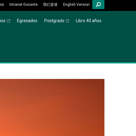
os
Intranet Docente
我们是谁
English Version
ios
Egresados
Postgrado
Libro 40 años