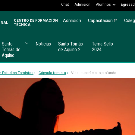
Chat
Admisión
Alumnos
Egresad
Admisión
Capacitación
Coleg
CENTRO DE FORMACIÓN
ONAL
TÉCNICA
Santo
Noticias
Santo Tomás
Tema Sello
Tomás de
de Aquino 2
2024
Aquino
e Estudios Tomistas
Cápsula tomista
Vida: superficial o profunda