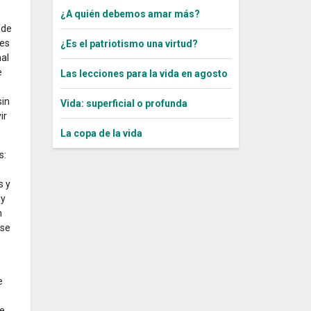
¿A quién debemos amar más?
 de
 es
¿Es el patriotismo una virtud?
nal
e
Las lecciones para la vida en agosto
sin
Vida: superficial o profunda
ir
La copa de la vida
s:
s y
 y
n
rse
e
re