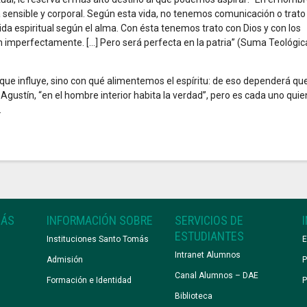
a sensible y corporal. Según esta vida, no tenemos comunicación o trato
ida espiritual según el alma. Con ésta tenemos trato con Dios y con los
 imperfectamente. […] Pero será perfecta en la patria” (Suma Teológica,
nque influye, sino con qué alimentemos el espíritu: de eso dependerá qu
gustín, “en el hombre interior habita la verdad”, pero es cada uno quie
.
MÁS
INFORMACIÓN SOBRE
SERVICIOS DE
ESTUDIANTES
Instituciones Santo Tomás
E
Intranet Alumnos
Admisión
P
Canal Alumnos – DAE
Formación e Identidad
P
Biblioteca