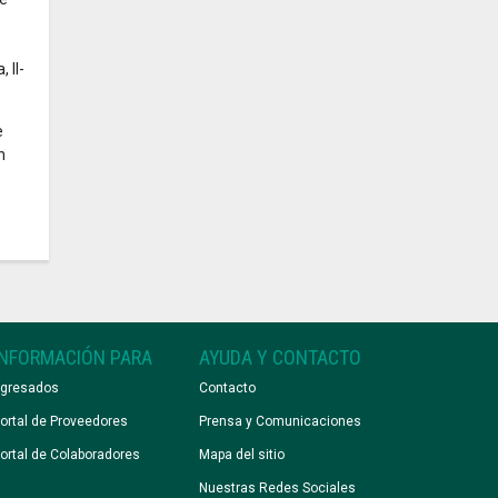
 II-
e
n
INFORMACIÓN PARA
AYUDA Y CONTACTO
gresados
Contacto
ortal de Proveedores
Prensa y Comunicaciones
ortal de Colaboradores
Mapa del sitio
Nuestras Redes Sociales