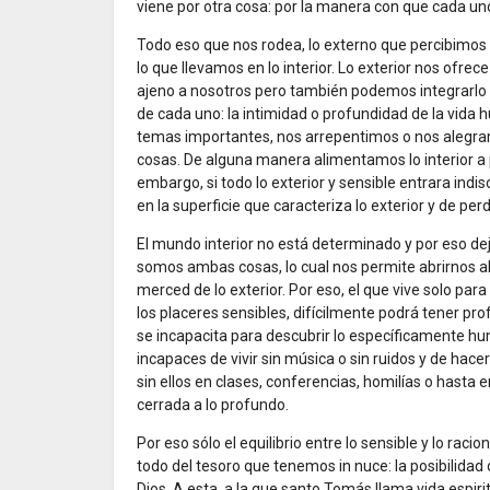
viene por otra cosa: por la manera con que cada uno 
Todo eso que nos rodea, lo externo que percibimos c
lo que llevamos en lo interior. Lo exterior nos ofre
ajeno a nosotros pero también podemos integrarlo s
de cada uno: la intimidad o profundidad de la vid
temas importantes, nos arrepentimos o nos alegr
cosas. De alguna manera alimentamos lo interior a pa
embargo, si todo lo exterior y sensible entrara indi
en la superficie que caracteriza lo exterior y de perd
El mundo interior no está determinado y por eso deja
somos ambas cosas, lo cual nos permite abrirnos al
merced de lo exterior. Por eso, el que vive solo par
los placeres sensibles, difícilmente podrá tener prof
se incapacita para descubrir lo específicamente huma
incapaces de vivir sin música o sin ruidos y de hace
sin ellos en clases, conferencias, homilías o hasta en
cerrada a lo profundo.
Por eso sólo el equilibrio entre lo sensible y lo ra
todo del tesoro que tenemos in nuce: la posibilida
Dios. A esta, a la que santo Tomás llama vida espiri