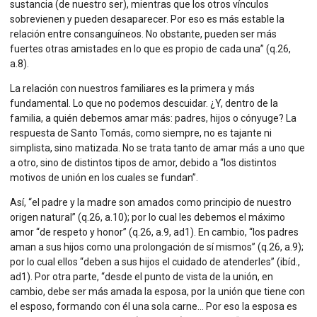
sustancia (de nuestro ser), mientras que los otros vínculos
sobrevienen y pueden desaparecer. Por eso es más estable la
relación entre consanguíneos. No obstante, pueden ser más
fuertes otras amistades en lo que es propio de cada una” (q.26,
a.8).
La relación con nuestros familiares es la primera y más
fundamental. Lo que no podemos descuidar. ¿Y, dentro de la
familia, a quién debemos amar más: padres, hijos o cónyuge? La
respuesta de Santo Tomás, como siempre, no es tajante ni
simplista, sino matizada. No se trata tanto de amar más a uno que
a otro, sino de distintos tipos de amor, debido a “los distintos
motivos de unión en los cuales se fundan”.
Así, “el padre y la madre son amados como principio de nuestro
origen natural” (q.26, a.10); por lo cual les debemos el máximo
amor “de respeto y honor” (q.26, a.9, ad1). En cambio, “los padres
aman a sus hijos como una prolongación de sí mismos” (q.26, a.9);
por lo cual ellos “deben a sus hijos el cuidado de atenderles” (ibíd.,
ad1). Por otra parte, “desde el punto de vista de la unión, en
cambio, debe ser más amada la esposa, por la unión que tiene con
el esposo, formando con él una sola carne… Por eso la esposa es