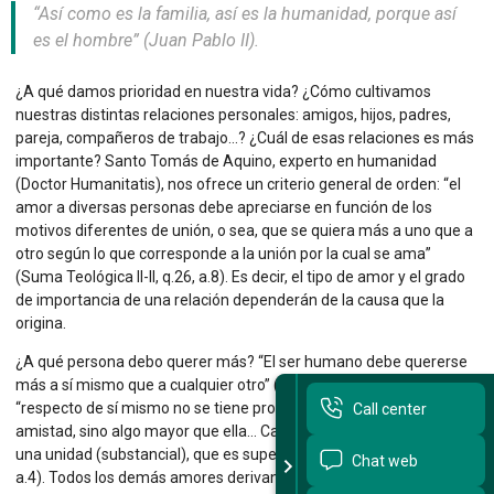
“Así como es la familia, así es la humanidad, porque así
es el hombre” (Juan Pablo II).
Sitios Santo Tomás
¿A qué damos prioridad en nuestra vida? ¿Cómo cultivamos
English Version
nuestras distintas relaciones personales: amigos, hijos, padres,
pareja, compañeros de trabajo…? ¿Cuál de esas relaciones es más
我们是谁
importante? Santo Tomás de Aquino, experto en humanidad
(Doctor Humanitatis), nos ofrece un criterio general de orden: “el
Intranet Docente
amor a diversas personas debe apreciarse en función de los
motivos diferentes de unión, o sea, que se quiera más a uno que a
Egresados
otro según lo que corresponde a la unión por la cual se ama”
Alumnos
(Suma Teológica II-II, q.26, a.8). Es decir, el tipo de amor y el grado
de importancia de una relación dependerán de la causa que la
Admisión
origina.
¿A qué persona debo querer más? “El ser humano debe quererse
Chat
más a sí mismo que a cualquier otro” (q.26, a.4). ¿Por qué? Porque
“respecto de sí mismo no se tiene propiamente una relación de
Call center
amistad, sino algo mayor que ella… Cada uno tiene consigo mismo
una unidad (substancial), que es superior a cualquier unión” (q.25,
Chat web
a.4). Todos los demás amores derivan del amor primero y