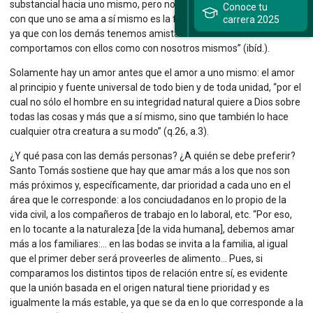
substancial hacia uno mismo, pero no es egoísmo, pues “el amor
Conoce tu
con que uno se ama a sí mismo es la forma y la raíz de la amistad,
carrera 2025
ya que con los demás tenemos amistad en cuanto nos
comportamos con ellos como con nosotros mismos” (ibíd.).
Solamente hay un amor antes que el amor a uno mismo: el amor
al principio y fuente universal de todo bien y de toda unidad, “por el
cual no sólo el hombre en su integridad natural quiere a Dios sobre
todas las cosas y más que a sí mismo, sino que también lo hace
cualquier otra creatura a su modo” (q.26, a.3).
¿Y qué pasa con las demás personas? ¿A quién se debe preferir?
Santo Tomás sostiene que hay que amar más a los que nos son
más próximos y, específicamente, dar prioridad a cada uno en el
área que le corresponde: a los conciudadanos en lo propio de la
vida civil, a los compañeros de trabajo en lo laboral, etc. “Por eso,
en lo tocante a la naturaleza [de la vida humana], debemos amar
más a los familiares:… en las bodas se invita a la familia, al igual
que el primer deber será proveerles de alimento… Pues, si
comparamos los distintos tipos de relación entre sí, es evidente
que la unión basada en el origen natural tiene prioridad y es
igualmente la más estable, ya que se da en lo que corresponde a la