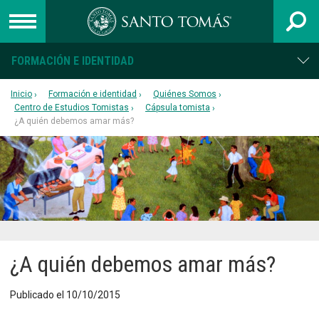
FORMACIÓN E IDENTIDAD
UNIVERSIDAD
Inicio
Formación e identidad
Quiénes Somos
INSTITUTO PROFESIONAL
Centro de Estudios Tomistas
Cápsula tomista
¿A quién debemos amar más?
CENTRO DE FORMACIÓN TÉCNICA
Admisión
Capacitación
Colegios
Egresados
¿A quién debemos amar más?
Postgrado
Publicado el 10/10/2015
Libro 40 años