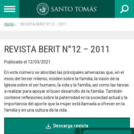
Inicio
REVISTA BERIT N°12 – 2011
UNIVERSIDAD
INSTITUTO PROFESIONAL
REVISTA BERIT N°12 – 2011
CENTRO DE FORMACIÓN TÉCNICA
Publicado el 12/03/2021
En este número se abordan las principales amenazas que, en el
Admisión
inicio del tercer milenio, inciden sobre la familia, la visión de la
Capacitación
Iglesia sobre el ser humano, la vida y la familia, así como las tareas
a realizar para apoyar el buen desarrollo de la familia. También
Colegios
contiene reflexiones sobre la paternidad en la sociedad actual y la
importancia del aporte que la mujer está llamada a ofrecer en la
Egresados
familia y en una cultura de la vida.
Postgrado
Descarga revista
Libro 40 años