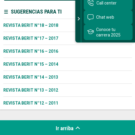
Call center
SUGERENCIAS PARA TI
Sitios Santo Tomás
Chat web
REVISTA BERIT N°18 – 2018
English Version
Conoce tu
carrera 2025
REVISTA BERIT N°17 – 2017
我们是谁
REVISTA BERIT N°16 – 2016
Intranet Docente
REVISTA BERIT N°15 – 2014
Egresados
Alumnos
REVISTA BERIT N°14 – 2013
Admisión
REVISTA BERIT N°13 – 2012
Chat
REVISTA BERIT N°12 – 2011
Ir arriba