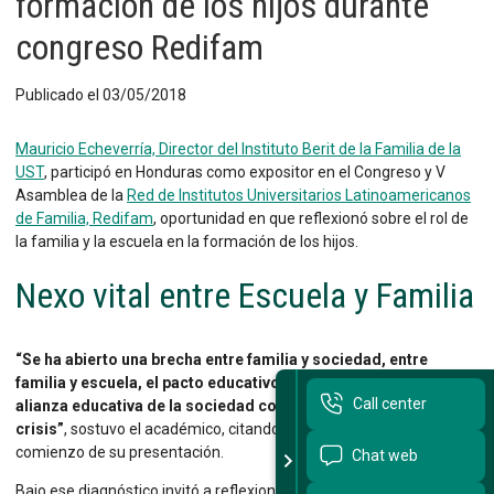
formación de los hijos durante
congreso Redifam
Sitios Santo Tomás
English Version
Publicado el 03/05/2018
我们是谁
Mauricio Echeverría, Director del Instituto Berit de la Familia de la
UST
, participó en Honduras como expositor en el Congreso y V
Intranet Docente
Asamblea de la
Red de Institutos Universitarios Latinoamericanos
de Familia, Redifam
, oportunidad en que reflexionó sobre el rol de
Egresados
la familia y la escuela en la formación de los hijos.
Alumnos
Nexo vital entre Escuela y Familia
Admisión
“Se ha abierto una brecha entre familia y sociedad, entre
Chat
familia y escuela, el pacto educativo hoy se ha roto; y así, la
Call center
alianza educativa de la sociedad con la familia ha entrado en
crisis”
, sostuvo el académico, citando al Papa Franciso al
comienzo de su presentación.
Chat web
Bajo ese diagnóstico invitó a reflexionar planteando dos preguntas