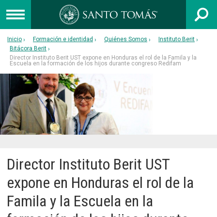
Inicio
Formación e identidad
Quiénes Somos
Instituto Berit
UNIVERSIDAD
Bitácora Berit
Director Instituto Berit UST expone en Honduras el rol de la Famila y la
Escuela en la formación de los hijos durante congreso Redifam
INSTITUTO PROFESIONAL
CENTRO DE FORMACIÓN TÉCNICA
Admisión
Capacitación
Colegios
Director Instituto Berit UST
Egresados
expone en Honduras el rol de la
Postgrado
Famila y la Escuela en la
Libro 40 años