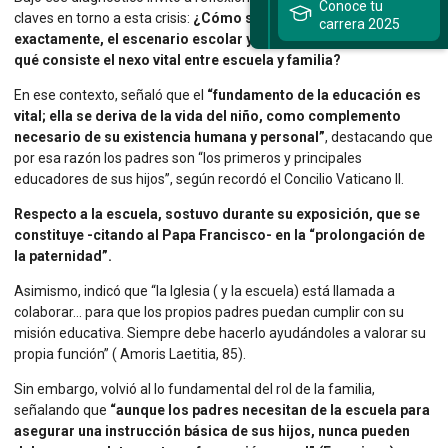
Conoce tu
claves en torno a esta crisis:
¿Cómo se deberían complementar,
carrera 2025
exactamente, el escenario escolar y el escenario familiar? ¿En
qué consiste el nexo vital entre escuela y familia?
En ese contexto, señaló que el
“fundamento de la educación es
vital; ella se deriva de la vida del niño, como complemento
necesario de su existencia humana y personal”
, destacando que
por esa razón los padres son “los primeros y principales
educadores de sus hijos”, según recordó el Concilio Vaticano II.
Respecto a la escuela, sostuvo durante su exposición, que se
constituye -citando al Papa Francisco- en la “prolongación de
la paternidad”.
Asimismo, indicó que “la Iglesia ( y la escuela) está llamada a
colaborar… para que los propios padres puedan cumplir con su
misión educativa. Siempre debe hacerlo ayudándoles a valorar su
propia función” ( Amoris Laetitia, 85).
Sin embargo, volvió al lo fundamental del rol de la familia,
señalando que
“aunque los padres necesitan de la escuela para
asegurar una instrucción básica de sus hijos, nunca pueden