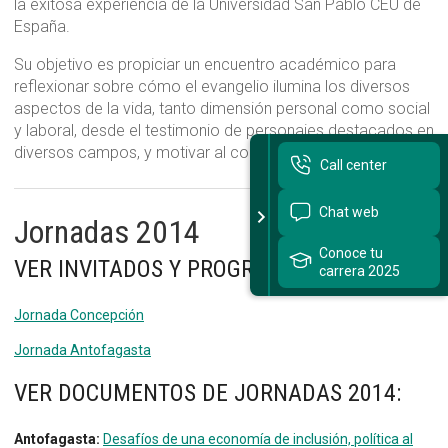
la exitosa experiencia de la Universidad San Pablo CEU de
España.
Sitios Santo Tomás
Su objetivo es propiciar un encuentro académico para
English Version
reflexionar sobre cómo el evangelio ilumina los diversos
aspectos de la vida, tanto dimensión personal como social
我们是谁
y laboral, desde el testimonio de personajes destacados en
diversos campos, y motivar al compromiso de fe.
Call center
Intranet Docente
Chat web
Egresados
Jornadas 2014
Alumnos
Conoce tu
VER INVITADOS Y PROGRAMA DE:
carrera 2025
Admisión
Jornada Concepción
Chat
Jornada Antofagasta
VER DOCUMENTOS DE JORNADAS 2014:
Antofagasta:
Desafíos de una economía de inclusión, política al