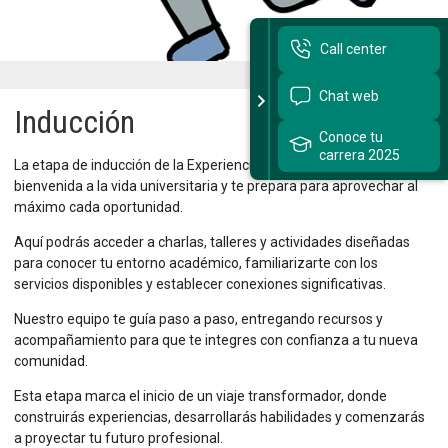
Sitios Santo Tomás
Call center
English Version
Chat web
Inducción
我们是谁
Conoce tu
carrera 2025
La etapa de inducción de la Experiencia Tomasina te da la
Intranet Docente
bienvenida a la vida universitaria y te prepara para aprovechar al
máximo cada oportunidad.
Egresados
Aquí podrás acceder a charlas, talleres y actividades diseñadas
Alumnos
para conocer tu entorno académico, familiarizarte con los
servicios disponibles y establecer conexiones significativas.
Admisión
Nuestro equipo te guía paso a paso, entregando recursos y
Chat
acompañamiento para que te integres con confianza a tu nueva
comunidad.
Esta etapa marca el inicio de un viaje transformador, donde
construirás experiencias, desarrollarás habilidades y comenzarás
a proyectar tu futuro profesional.