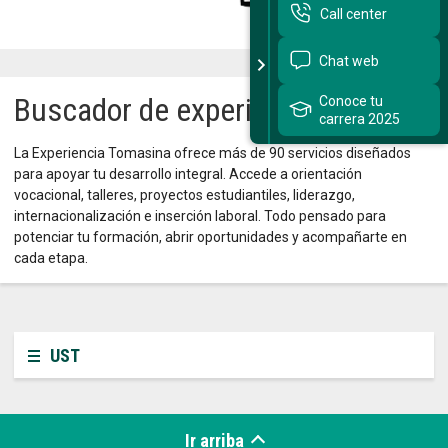
Call center
Sitios Santo Tomás
Chat web
English Version
Buscador de experiencias
Conoce tu
carrera 2025
我们是谁
La Experiencia Tomasina ofrece más de 90 servicios diseñados
Intranet Docente
para apoyar tu desarrollo integral. Accede a orientación
vocacional, talleres, proyectos estudiantiles, liderazgo,
Egresados
internacionalización e inserción laboral. Todo pensado para
potenciar tu formación, abrir oportunidades y acompañarte en
Alumnos
cada etapa.
Admisión
Chat
UST
Ir arriba