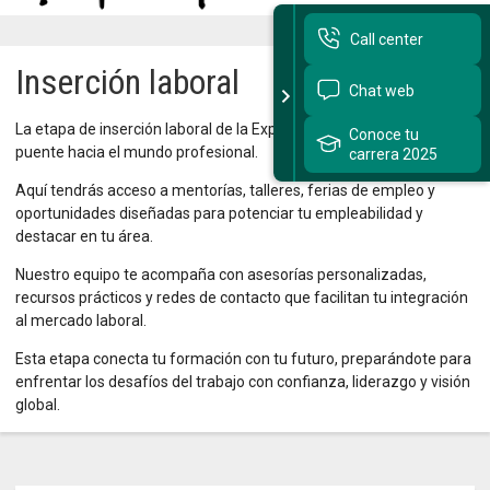
Call center
Sitios Santo Tomás
Inserción laboral
Chat web
English Version
La etapa de inserción laboral de la Experiencia Tomasina es tu
Conoce tu
我们是谁
puente hacia el mundo profesional.
carrera 2025
Intranet Docente
Aquí tendrás acceso a mentorías, talleres, ferias de empleo y
oportunidades diseñadas para potenciar tu empleabilidad y
Egresados
destacar en tu área.
Alumnos
Nuestro equipo te acompaña con asesorías personalizadas,
recursos prácticos y redes de contacto que facilitan tu integración
Admisión
al mercado laboral.
Esta etapa conecta tu formación con tu futuro, preparándote para
Chat
enfrentar los desafíos del trabajo con confianza, liderazgo y visión
global.